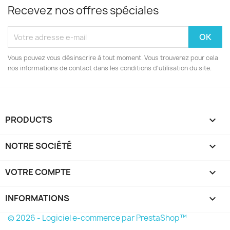
Recevez nos offres spéciales
Vous pouvez vous désinscrire à tout moment. Vous trouverez pour cela
nos informations de contact dans les conditions d'utilisation du site.
PRODUCTS

NOTRE SOCIÉTÉ

VOTRE COMPTE

INFORMATIONS
keyboard_arrow_down
© 2026 - Logiciel e-commerce par PrestaShop™