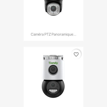
Caméra PTZ Panoramique...
favorite_border