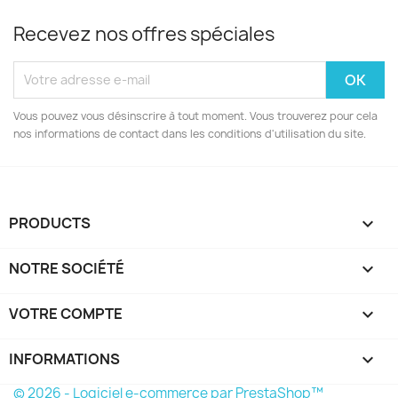
Recevez nos offres spéciales
Vous pouvez vous désinscrire à tout moment. Vous trouverez pour cela
nos informations de contact dans les conditions d'utilisation du site.
PRODUCTS

NOTRE SOCIÉTÉ

VOTRE COMPTE

INFORMATIONS
keyboard_arrow_down
© 2026 - Logiciel e-commerce par PrestaShop™